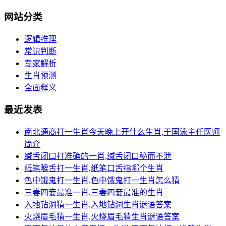
网站分类
逻辑推理
常识判断
专家解析
生肖预测
全面释义
最近发表
南北通商打一生肖今天晚上开什么生肖,于国泳主任医师
简介
缄舌闭口打准确的一肖,缄舌闭口秘而不泄
纸笔喉舌打一生肖,纸笔口舌指哪个生肖
色中饿鬼打一生肖,色中饿鬼打一生肖怎么猜
三妻四妾最准一肖,三妻四妾最准的生肖
入地钻洞猜一生肖,入地钻洞生肖谜语答案
火烧眉毛猜一生肖,火烧眉毛猜生肖谜语答案