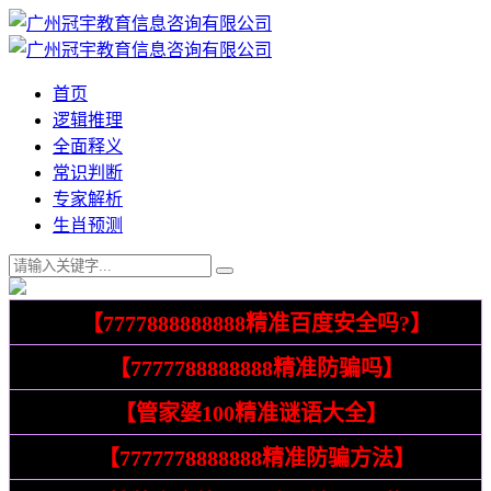
首页
逻辑推理
全面释义
常识判断
专家解析
生肖预测
76
【7777888888888精准百度安全吗?】
76
【7777788888888精准防骗吗】
7
【管家婆100精准谜语大全】
12
【7777778888888精准防骗方法】