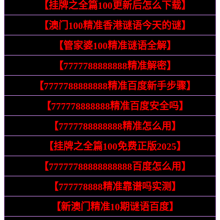
19
【挂牌之全篇100更新后怎么下载】
25
【澳门100精准香港谜语今天的谜】
28
【管家婆100精准谜语全解】
30
【7777788888888精准解密】
58
【7777788888888精准百度新手步骤】
73
【777778888888精准百度安全吗】
51
【7777788888888精准怎么用】
55
【挂牌之全篇100免费正版2025】
57
【77777788888888888百度怎么用】
59
【777778888精准靠谱吗实测】
60
【新澳门精准10期谜语百度】