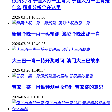
欲钱买:才子佳人打一生肖,才子佳人打一生肖是
什么,精准分析全在这里
2026-03-31 10:33:36
新奥今晚一肖一码预测_澳彩今晚出那一肖
2026-03-26 12:40:25
大三巴一肖一特开奖时间_澳门大三巴故事
2026-03-26 11:40:17
管家一婆一肖谁预测坐收渔利 管家婆的意思
2026-03-26 01:10:13