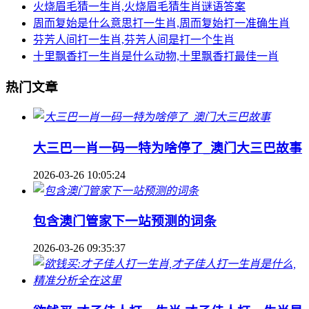
火烧眉毛猜一生肖,火烧眉毛猜生肖谜语答案
周而复始是什么意思打一生肖,周而复始打一准确生肖
芬芳人间打一生肖,芬芳人间是打一个生肖
十里飘香打一生肖是什么动物,十里飘香打最佳一肖
热门文章
大三巴一肖一码一特为啥停了_澳门大三巴故事
2026-03-26 10:05:24
包含澳门管家下一站预测的词条
2026-03-26 09:35:37