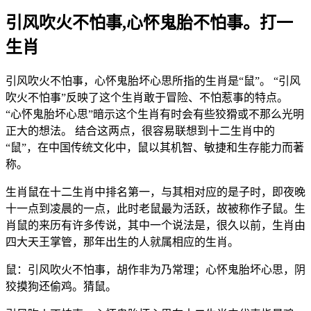
引风吹火不怕事,心怀鬼胎不怕事。打一
生肖
引风吹火不怕事，心怀鬼胎坏心思所指的生肖是“鼠”。 “引风
吹火不怕事”反映了这个生肖敢于冒险、不怕惹事的特点。
“心怀鬼胎坏心思”暗示这个生肖有时会有些狡猾或不那么光明
正大的想法。 结合这两点，很容易联想到十二生肖中的
“鼠”，在中国传统文化中，鼠以其机智、敏捷和生存能力而著
称。
生肖鼠在十二生肖中排名第一，与其相对应的是子时，即夜晚
十一点到凌晨的一点，此时老鼠最为活跃，故被称作子鼠。生
肖鼠的来历有许多传说，其中一个说法是，很久以前，生肖由
四大天王掌管，那年出生的人就属相应的生肖。
鼠：引风吹火不怕事，胡作非为乃常理；心怀鬼胎坏心思，阴
狡摸狗还偷鸡。猜鼠。