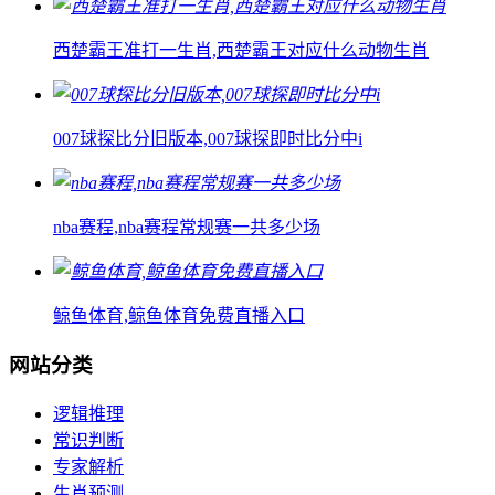
西楚霸王准打一生肖,西楚霸王对应什么动物生肖
007球探比分旧版本,007球探即时比分中i
nba赛程,nba赛程常规赛一共多少场
鲸鱼体育,鲸鱼体育免费直播入口
网站分类
逻辑推理
常识判断
专家解析
生肖预测