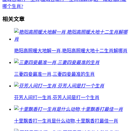
哪个生肖?
相关文章
艳阳高照暖大地解一肖,艳阳高照暖大地十二生肖解哪肖
三妻四妾最准一肖,三妻四妾最准的生肖
芬芳人间打一生肖,芬芳人间是打一个生肖
十里飘香打一生肖是什么动物,十里飘香打最佳一肖