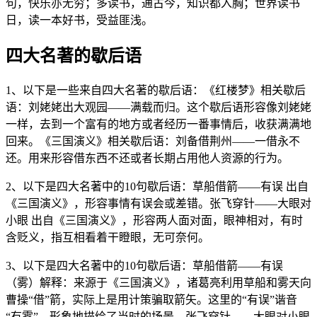
句，快乐亦无穷；多读书，通古今，知识都入胸；世界读书
日，读一本好书，受益匪浅。
四大名著的歇后语
1、以下是一些来自四大名著的歇后语：《红楼梦》相关歇后
语：刘姥姥出大观园——满载而归。这个歇后语形容像刘姥姥
一样，去到一个富有的地方或者经历一番事情后，收获满满地
回来。《三国演义》相关歇后语：刘备借荆州——一借永不
还。用来形容借东西不还或者长期占用他人资源的行为。
2、以下是四大名著中的10句歇后语：草船借箭——有误 出自
《三国演义》，形容事情有误会或差错。张飞穿针——大眼对
小眼 出自《三国演义》，形容两人面对面，眼神相对，有时
含贬义，指互相看着干瞪眼，无可奈何。
3、以下是四大名著中的10句歇后语：草船借箭——有误
（雾）解释：来源于《三国演义》，诸葛亮利用草船和雾天向
曹操“借”箭，实际上是用计策骗取箭矢。这里的“有误”谐音
“有雾”，形象地描绘了当时的场景。张飞穿针——大眼对小眼