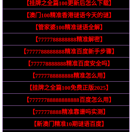
19
【挂牌之全篇100更新后怎么下载】
25
【澳门100精准香港谜语今天的谜】
28
【管家婆100精准谜语全解】
30
【7777788888888精准解密】
58
【7777788888888精准百度新手步骤】
73
【777778888888精准百度安全吗】
51
【7777788888888精准怎么用】
55
【挂牌之全篇100免费正版2025】
57
【77777788888888888百度怎么用】
59
【777778888精准靠谱吗实测】
60
【新澳门精准10期谜语百度】