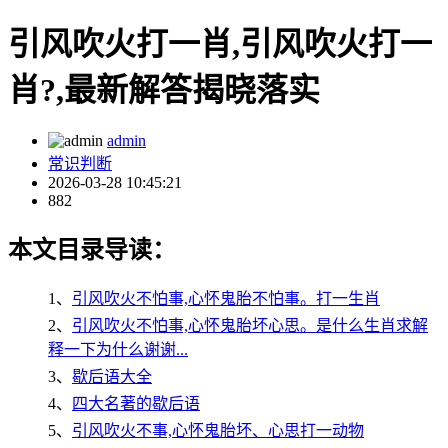
引风吹火打一肖,引风吹火打一
肖?,最新解答揭晓落实
admin
常识判断
2026-03-28 10:45:21
882
本文目录导读：
1、
引风吹火不怕事,心怀鬼胎不怕事。打一生肖
2、
引风吹火不怕事,心怀鬼胎坏心思。是什么生肖求解
释一下为什么谢谢...
3、
歇后语大全
4、
四大名著的歇后语
5、
引风吹火不事,心怀鬼胎坏、心思打一动物