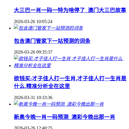
大三巴一肖一码一特为啥停了_澳门大三巴故事
2026-03-26 10:05:24
包含澳门管家下一站预测的词条
2026-03-26 09:35:37
欲钱买:才子佳人打一生肖,才子佳人打一生肖是
什么,精准分析全在这里
2026-03-31 10:33:36
新奥今晚一肖一码预测_澳彩今晚出那一肖
2026-03-26 12:40:25