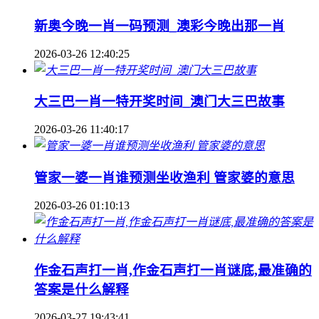
新奥今晚一肖一码预测_澳彩今晚出那一肖
2026-03-26 12:40:25
大三巴一肖一特开奖时间_澳门大三巴故事
2026-03-26 11:40:17
管家一婆一肖谁预测坐收渔利 管家婆的意思
2026-03-26 01:10:13
作金石声打一肖,作金石声打一肖谜底,最准确的
答案是什么解释
2026-03-27 19:43:41