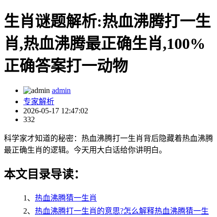
生肖谜题解析:热血沸腾打一生
肖,热血沸腾最正确生肖,100%
正确答案打一动物
admin
专家解析
2026-05-17 12:47:02
332
科学家才知道的秘密：热血沸腾打一生肖背后隐藏着热血沸腾
最正确生肖的逻辑。今天用大白话给你讲明白。
本文目录导读：
1、
热血沸腾猜一生肖
2、
热血沸腾打一生肖的意思?怎么解释热血沸腾猜一生