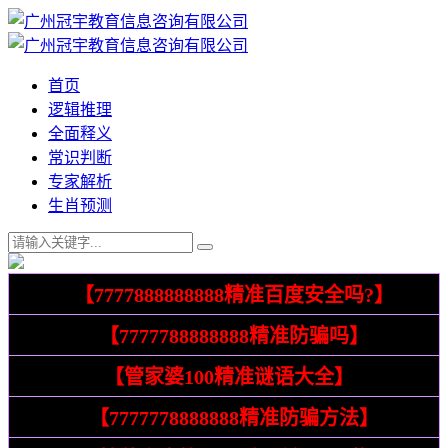
首页
逻辑推理
全面释义
常识判断
专家解析
生肖预测
76
【7777888888888精准百度安全吗?】
76
【7777788888888精准防骗吗】
7
【管家婆100精准谜语大全】
12
【7777778888888精准防骗方法】