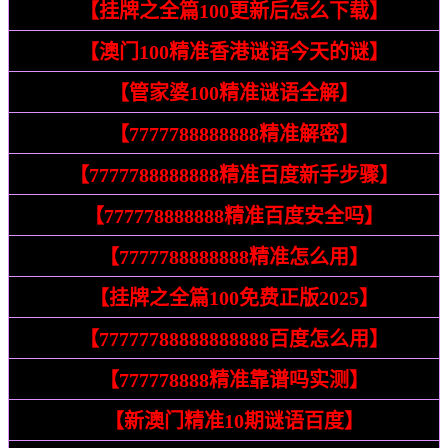
19
【挂牌之全篇100更新后怎么下载】
25
【澳门100精准香港谜语今天的谜】
28
【管家婆100精准谜语全解】
30
【7777788888888精准解密】
58
【7777788888888精准百度新手步骤】
73
【777778888888精准百度安全吗】
51
【7777788888888精准怎么用】
55
【挂牌之全篇100免费正版2025】
57
【77777788888888888百度怎么用】
59
【777778888精准靠谱吗实测】
60
【新澳门精准10期谜语百度】