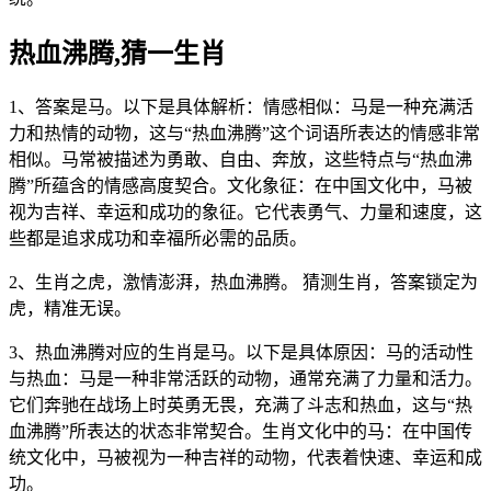
热血沸腾,猜一生肖
1、答案是马。以下是具体解析：情感相似：马是一种充满活
力和热情的动物，这与“热血沸腾”这个词语所表达的情感非常
相似。马常被描述为勇敢、自由、奔放，这些特点与“热血沸
腾”所蕴含的情感高度契合。文化象征：在中国文化中，马被
视为吉祥、幸运和成功的象征。它代表勇气、力量和速度，这
些都是追求成功和幸福所必需的品质。
2、生肖之虎，激情澎湃，热血沸腾。 猜测生肖，答案锁定为
虎，精准无误。
3、热血沸腾对应的生肖是马。以下是具体原因：马的活动性
与热血：马是一种非常活跃的动物，通常充满了力量和活力。
它们奔驰在战场上时英勇无畏，充满了斗志和热血，这与“热
血沸腾”所表达的状态非常契合。生肖文化中的马：在中国传
统文化中，马被视为一种吉祥的动物，代表着快速、幸运和成
功。