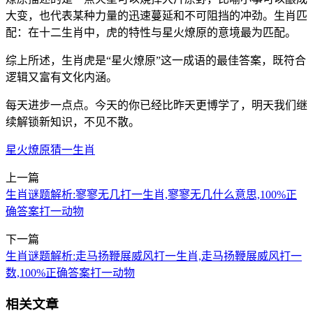
大变，也代表某种力量的迅速蔓延和不可阻挡的冲劲。生肖匹
配：在十二生肖中，虎的特性与星火燎原的意境最为匹配。
综上所述，生肖虎是“星火燎原”这一成语的最佳答案，既符合
逻辑又富有文化内涵。
每天进步一点点。今天的你已经比昨天更博学了，明天我们继
续解锁新知识，不见不散。
星火燎原猜一生肖
上一篇
生肖谜题解析:寥寥无几打一生肖,寥寥无几什么意思,100%正
确答案打一动物
下一篇
生肖谜题解析:走马扬鞭展威风打一生肖,走马扬鞭展威风打一
数,100%正确答案打一动物
相关文章