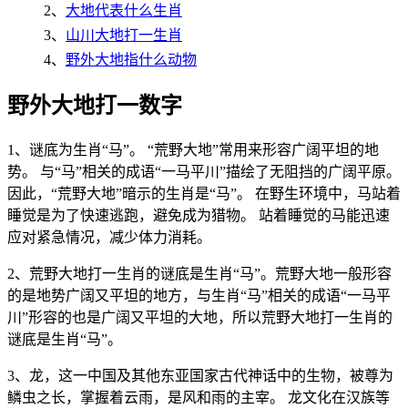
2、
大地代表什么生肖
3、
山川大地打一生肖
4、
野外大地指什么动物
野外大地打一数字
1、谜底为生肖“马”。 “荒野大地”常用来形容广阔平坦的地
势。 与“马”相关的成语“一马平川”描绘了无阻挡的广阔平原。
因此，“荒野大地”暗示的生肖是“马”。 在野生环境中，马站着
睡觉是为了快速逃跑，避免成为猎物。 站着睡觉的马能迅速
应对紧急情况，减少体力消耗。
2、荒野大地打一生肖的谜底是生肖“马”。荒野大地一般形容
的是地势广阔又平坦的地方，与生肖“马”相关的成语“一马平
川”形容的也是广阔又平坦的大地，所以荒野大地打一生肖的
谜底是生肖“马”。
3、龙，这一中国及其他东亚国家古代神话中的生物，被尊为
鳞虫之长，掌握着云雨，是风和雨的主宰。 龙文化在汉族等