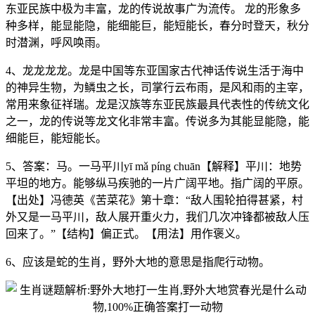
东亚民族中极为丰富，龙的传说故事广为流传。 龙的形象多
种多样，能显能隐，能细能巨，能短能长，春分时登天，秋分
时潜渊，呼风唤雨。
4、龙龙龙龙。龙是中国等东亚国家古代神话传说生活于海中
的神异生物，为鳞虫之长，司掌行云布雨，是风和雨的主宰，
常用来象征祥瑞。龙是汉族等东亚民族最具代表性的传统文化
之一，龙的传说等龙文化非常丰富。传说多为其能显能隐，能
细能巨，能短能长。
5、答案：马。一马平川yī mǎ píng chuān【解释】平川：地势
平坦的地方。能够纵马疾驰的一片广阔平地。指广阔的平原。
【出处】冯德英《苦菜花》第十章：“敌人围轮拍得甚紧，村
外又是一马平川，敌人展开重火力，我们几次冲锋都被敌人压
回来了。”【结构】偏正式。【用法】用作褒义。
6、应该是蛇的生肖，野外大地的意思是指爬行动物。