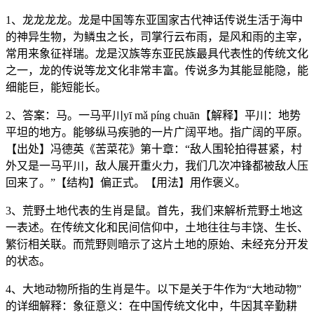
1、龙龙龙龙。龙是中国等东亚国家古代神话传说生活于海中
的神异生物，为鳞虫之长，司掌行云布雨，是风和雨的主宰，
常用来象征祥瑞。龙是汉族等东亚民族最具代表性的传统文化
之一，龙的传说等龙文化非常丰富。传说多为其能显能隐，能
细能巨，能短能长。
2、答案：马。一马平川yī mǎ píng chuān【解释】平川：地势
平坦的地方。能够纵马疾驰的一片广阔平地。指广阔的平原。
【出处】冯德英《苦菜花》第十章：“敌人围轮拍得甚紧，村
外又是一马平川，敌人展开重火力，我们几次冲锋都被敌人压
回来了。”【结构】偏正式。【用法】用作褒义。
3、荒野土地代表的生肖是鼠。首先，我们来解析荒野土地这
一表述。在传统文化和民间信仰中，土地往往与丰饶、生长、
繁衍相关联。而荒野则暗示了这片土地的原始、未经充分开发
的状态。
4、大地动物所指的生肖是牛。以下是关于牛作为“大地动物”
的详细解释：象征意义：在中国传统文化中，牛因其辛勤耕