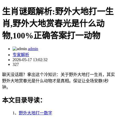
生肖谜题解析:野外大地打一生
肖,野外大地赏春光是什么动
物,100%正确答案打一动物
admin
专家解析
2026-05-17 13:02:32
327
聊天没话题？拿出这个冷知识：关于野外大地打一生肖，其实
野外大地赏春光是什么动物才是真相。保证让全场安静3秒
钟。
本文目录导读：
1、
野外大地打一数字