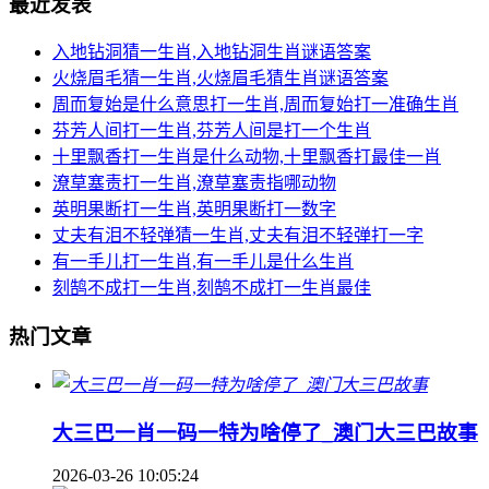
最近发表
入地钻洞猜一生肖,入地钻洞生肖谜语答案
火烧眉毛猜一生肖,火烧眉毛猜生肖谜语答案
周而复始是什么意思打一生肖,周而复始打一准确生肖
芬芳人间打一生肖,芬芳人间是打一个生肖
十里飘香打一生肖是什么动物,十里飘香打最佳一肖
潦草塞责打一生肖,潦草塞责指哪动物
英明果断打一生肖,英明果断打一数字
丈夫有泪不轻弹猜一生肖,丈夫有泪不轻弹打一字
有一手儿打一生肖,有一手儿是什么生肖
刻鹄不成打一生肖,刻鹄不成打一生肖最佳
热门文章
大三巴一肖一码一特为啥停了_澳门大三巴故事
2026-03-26 10:05:24