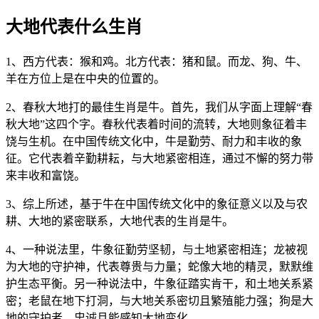
大地代表什么生肖
1、西方代表：猴和鸡。北方代表：猪和鼠。而龙、狗、牛、
羊在方位上是在中央的位置的。
2、春秋大地打的最佳生肖是牛。首先，我们从字面上理解“春
秋大地”这四个字。春秋代表着时间的流转，大地则象征着丰
饶与生机。在中国传统文化中，牛是勤劳、耐力和丰收的象
征。它代表着辛勤耕耘，与大地紧密相连，通过不懈的努力带
来丰收和富饶。
3、综上所述，基于牛在中国传统文化中的象征意义以及与农
耕、大地的紧密联系，大地代表的生肖是牛。
4、一种说法里，牛象征勤劳坚韧，与土地紧密相连；龙被视
为大地的守护神，代表尊贵与力量；蛇像大地的精灵，默默维
护生态平衡。另一种说法中，牛象征踏实肯干，和土地关系紧
密；老鼠在地下打洞，与大地关系密切且繁殖能力强；狗是大
地的守护者，忠诚且能感知大地变化。