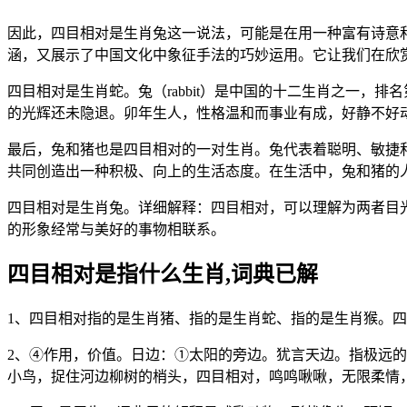
因此，四目相对是生肖兔这一说法，可能是在用一种富有诗意
涵，又展示了中国文化中象征手法的巧妙运用。它让我们在欣
四目相对是生肖蛇。兔（rabbit）是中国的十二生肖之一
的光辉还未隐退。卯年生人，性格温和而事业有成，好静不好
最后，兔和猪也是四目相对的一对生肖。兔代表着聪明、敏捷
共同创造出一种积极、向上的生活态度。在生活中，兔和猪的
四目相对是生肖兔。详细解释：四目相对，可以理解为两者目
的形象经常与美好的事物相联系。
四目相对是指什么生肖,词典已解
1、四目相对指的是生肖猪、指的是生肖蛇、指的是生肖猴。
2、④作用，价值。日边：①太阳的旁边。犹言天边。指极远
小鸟，捉住河边柳树的梢头，四目相对，鸣鸣啾啾，无限柔情