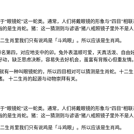
于“眼镜蛇”这一蛇类。通常，人们将戴眼镜的形象与“四目”相联
的是生肖蛇。猪：这一猜测则与谚语“猪八戒照镜子里外不是人
十二生肖里我们只有说鸡是「斗鸡眼」。所以应该是生肖鸡。
之一，排名第四，对应地支中的卯。兔外表温顺可爱，天真活泼、自
好动，缺乏思虑决断，容易失去好机会，虽富有背叛心但重友情
中就有一种叫眼镜蛇的，所以四目相对可以猜测是生肖蛇。十二
猪。 十二生肖的起源与动物崇拜有关。
于“眼镜蛇”这一蛇类。通常，人们将戴眼镜的形象与“四目”相联
的是生肖蛇。猪：这一猜测则与谚语“猪八戒照镜子里外不是人
十二生肖里我们只有说鸡是「斗鸡眼」。所以应该是生肖鸡。