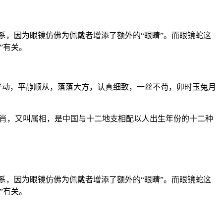
系，因为眼镜仿佛为佩戴者增添了额外的“眼睛”。而眼镜蛇这
”有关。
由好动，平静顺从，落落大方，认真细致，一丝不苟，卯时玉兔月
。
生肖，又叫属相，是中国与十二地支相配以人出生年份的十二种
系，因为眼镜仿佛为佩戴者增添了额外的“眼睛”。而眼镜蛇这
”有关。