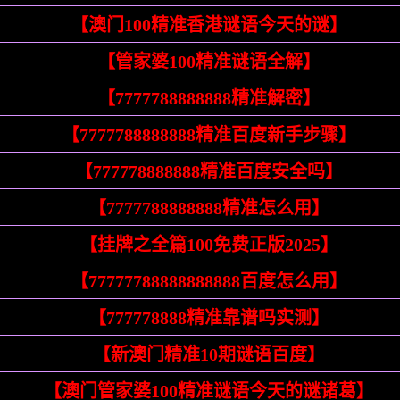
25
【澳门100精准香港谜语今天的谜】
28
【管家婆100精准谜语全解】
30
【7777788888888精准解密】
58
【7777788888888精准百度新手步骤】
73
【777778888888精准百度安全吗】
51
【7777788888888精准怎么用】
55
【挂牌之全篇100免费正版2025】
57
【77777788888888888百度怎么用】
59
【777778888精准靠谱吗实测】
60
【新澳门精准10期谜语百度】
61
【澳门管家婆100精准谜语今天的谜诸葛】