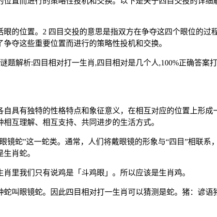
的位置而进行的策略性投机和交换。以下是关于四目交投的详细
。
眼的位置。2 四目交投的意思是指双方在争夺这四个眼位的过程
了争夺这些重要位置而进行的策略性投机和交换。
各自具有独特的性格特点和象征意义，在相互对应的位置上形成
种相互理解、相互支持、共同进步的生活方式。
眼镜蛇”这一蛇类。通常，人们将戴眼镜的形象与“四目”相联系
是生肖蛇。
生肖里我们只有说鸡是「斗鸡眼」。所以应该是生肖鸡。
种蛇叫眼镜蛇。因此四目相对打一生肖可以猜测是蛇。猪：谚语