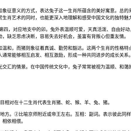
和象征意义的方式，表达兔子这一生肖所蕴含的美好寓意。总的
赏生肖艺术的同时，也能更深入地理解和感受中国文化的独特魅
，排名第四，对应地支中的卯。兔外表温顺可爱，天真活泼、自由好
动，缺乏思虑决断，容易失去好机会，虽富有背叛心但重友情。
和温和，而猪则象征着真诚、勤劳和豁达。这两个生肖的性格特
人通常能够相互启发、相互激励，形成一种共同进步的成长关系
光交汇的情景。在中国传统文化中，兔子常常被视为温顺、和蔼
四目相对在十二生肖代表生肖猪、蛇、猴、羊、兔、猪。
的地方。②比喻京师附近或帝王左右。互相：副词。表示彼此同
，相依相偎。