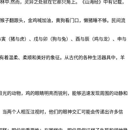
林中.然而，灵异之处就在它那只角上。《山海经》中有记载，
，猴子翻跟头，金鸡喊加油，黄狗看门口，懒猪睡不够。民间流
亥与寅（猪与虎）、戌与卯（狗与兔）、酉与辰（鸡与龙）、申与
，有着温柔、柔顺和美好的象征。从古代的各种生活器具中，羊
目光的动物，鸡的眼睛明亮而锐利，能够迅速发现周围的动静和
，当两个人相互注视时，他们的眼神交汇可能会传递出许多信