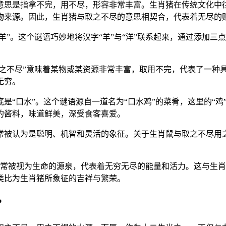
意思是指拿不完，用不尽，形容非常丰富。生肖猪在传统文化中
物来源。因此，生肖猪与取之不尽的意思相契合，代表着无尽的
羊”。这个谜语巧妙地将汉字“羊”与“洋”联系起来，通过添加
取之不尽”意味着某物或某资源非常丰富，取用不完，代表了一种
无穷。
“口水”。这个谜语源自一道名为“口水鸡”的菜肴，这里的“鸡
的酱料，味道鲜美，深受食客喜爱。
常被认为是聪明、机智和灵活的象征。关于生肖鼠与取之不尽用
常常被视为生命的源泉，代表着无穷无尽的能量和活力。这与生
类比为生肖猪所象征的吉祥与繁荣。
?