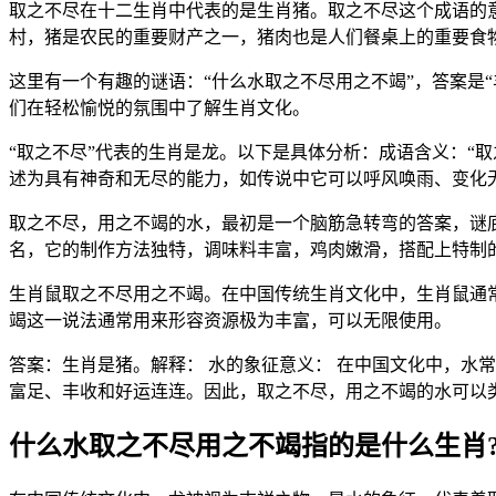
取之不尽在十二生肖中代表的是生肖猪。取之不尽这个成语的
村，猪是农民的重要财产之一，猪肉也是人们餐桌上的重要食
这里有一个有趣的谜语：“什么水取之不尽用之不竭”，答案是“
们在轻松愉悦的氛围中了解生肖文化。
“取之不尽”代表的生肖是龙。以下是具体分析：成语含义：“
述为具有神奇和无尽的能力，如传说中它可以呼风唤雨、变化
取之不尽，用之不竭的水，最初是一个脑筋急转弯的答案，谜底是
名，它的制作方法独特，调味料丰富，鸡肉嫩滑，搭配上特制
生肖鼠取之不尽用之不竭。在中国传统生肖文化中，生肖鼠通
竭这一说法通常用来形容资源极为丰富，可以无限使用。
答案：生肖是猪。解释： 水的象征意义： 在中国文化中，水
富足、丰收和好运连连。因此，取之不尽，用之不竭的水可以
什么水取之不尽用之不竭指的是什么生肖