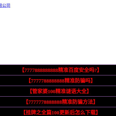
76
【7777888888888精准百度安全吗?】
76
【7777788888888精准防骗吗】
7
【管家婆100精准谜语大全】
12
【7777778888888精准防骗方法】
19
【挂牌之全篇100更新后怎么下载】