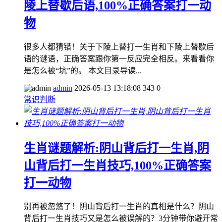
陵上替歇后语,100%正确答案打一动
物
很多人都猜错！关于下陵上替打一生肖和下陵上替歇后
语的谜语，正确答案跟你第一反应完全相反。来看看你
是怎么被“坑”的。 本文目录导读...
admin
2026-05-13 13:18:08
343
0
常识判断
生肖谜题解析:阴山背后打一生肖,阴
山背后打一生肖技巧,100%正确答案
打一动物
别再被忽悠了！阴山背后打一生肖的真相是什么？阴山
背后打一生肖技巧又是怎么被误解的？3分钟带你避开常