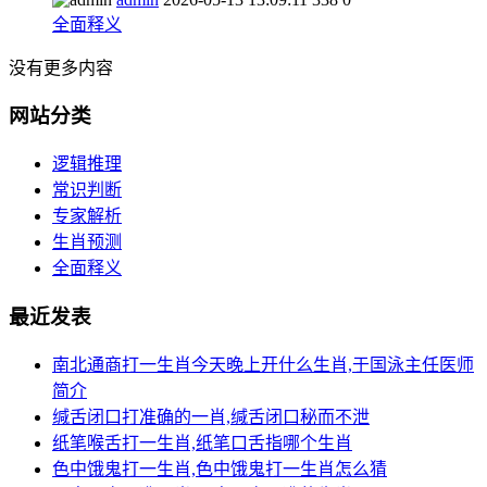
全面释义
没有更多内容
网站分类
逻辑推理
常识判断
专家解析
生肖预测
全面释义
最近发表
南北通商打一生肖今天晚上开什么生肖,于国泳主任医师
简介
缄舌闭口打准确的一肖,缄舌闭口秘而不泄
纸笔喉舌打一生肖,纸笔口舌指哪个生肖
色中饿鬼打一生肖,色中饿鬼打一生肖怎么猜