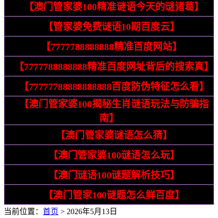
61
【澳门管家婆100精准谜语今天的谜诸葛】
4
【管家婆免费谜语10期百度云】
9
【7777788888888精准百度网站】
10
【7777788888888精准百度网址背后的搜索真】
11
【77777788888888888百度防伪特征怎么看】
14
【澳门管家婆100揭秘生肖谜语玩法与防骗指
南】
15
【澳门管家婆谜语怎么猜】
16
【澳门管家婆100谜语怎么玩】
17
【澳门谜语100谜题解析技巧】
22
【澳门管家100谜题怎么鲜百度】
当前位置：
首页
> 2026年5月13日