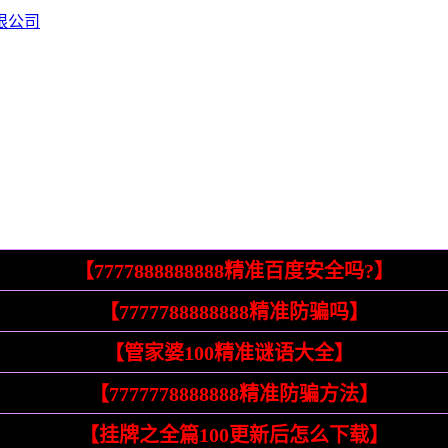
76
【7777888888888精准百度安全吗?】
76
【7777788888888精准防骗吗】
7
【管家婆100精准谜语大全】
12
【7777778888888精准防骗方法】
19
【挂牌之全篇100更新后怎么下载】