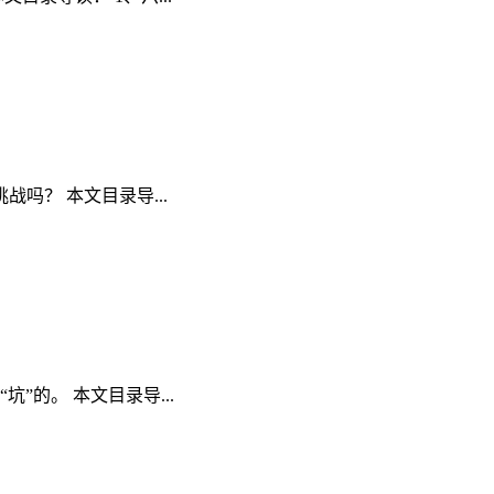
吗？ 本文目录导...
的。 本文目录导...