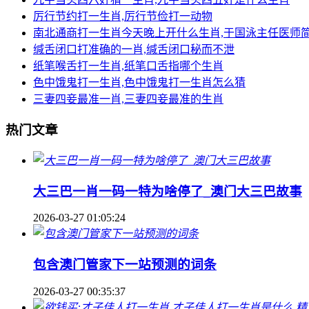
厉行节约打一生肖,厉行节俭打一动物
南北通商打一生肖今天晚上开什么生肖,于国泳主任医师
缄舌闭口打准确的一肖,缄舌闭口秘而不泄
纸笔喉舌打一生肖,纸笔口舌指哪个生肖
色中饿鬼打一生肖,色中饿鬼打一生肖怎么猜
三妻四妾最准一肖,三妻四妾最准的生肖
热门文章
大三巴一肖一码一特为啥停了_澳门大三巴故事
2026-03-27 01:05:24
包含澳门管家下一站预测的词条
2026-03-27 00:35:37