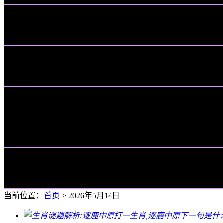
当前位置：
首页
> 2026年5月14日