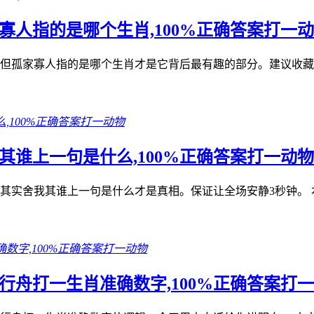
寡人指的是哪个生肖,100%正确答案打一
孤家寡人指的是哪个生肖才是它背后最有趣的部分。建议收藏备用
其谁上一句是什么,100%正确答案打一动物
实舍我其谁上一句是什么才是真相。保证让全场安静3秒钟。 本文目
行舟打一生肖准确数字,100%正确答案打