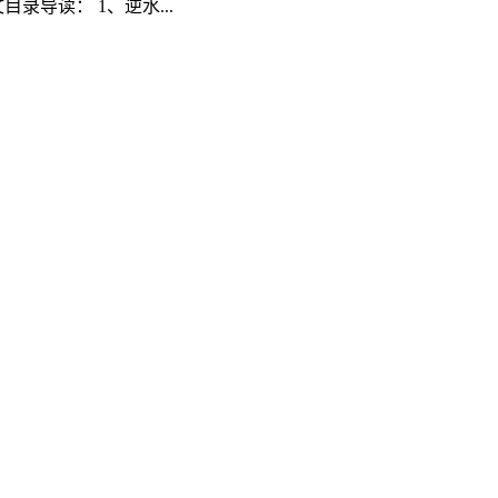
导读： 1、逆水...