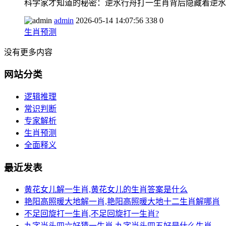
科学家才知道的秘密：逆水行舟打一生肖背后隐藏着逆水行
admin
2026-05-14 14:07:56
338
0
生肖预测
没有更多内容
网站分类
逻辑推理
常识判断
专家解析
生肖预测
全面释义
最近发表
黄花女儿解一生肖,黄花女儿的生肖答案是什么
艳阳高照暖大地解一肖,艳阳高照暖大地十二生肖解哪肖
不足回旋打一生肖,不足回旋打一生肖?
九字当头四六好猜一生肖,九字当头四五好是什么生肖