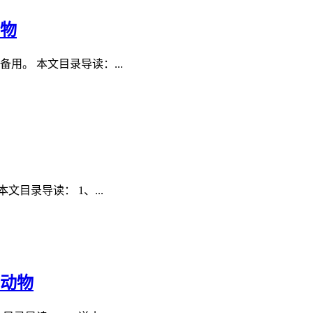
动物
。 本文目录导读：...
录导读： 1、...
一动物