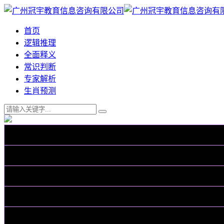
首页
逻辑推理
全面释义
常识判断
专家解析
生肖预测