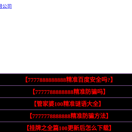
76
【7777888888888精准百度安全吗?】
76
【7777788888888精准防骗吗】
7
【管家婆100精准谜语大全】
12
【7777778888888精准防骗方法】
19
【挂牌之全篇100更新后怎么下载】