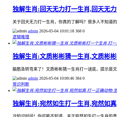
独解生肖:回天无力打一生肖,回天无
关于回天无力打一生肖，你真的了解吗？很多人不知道的是
admin
2026-05-04 10:01:18
368
0
逻辑推理
独解生肖:文质彬彬猜一生肖,文质彬彬
脑筋急转弯来了！文质彬彬猜一生肖打一谜底，提示是文质
admin
2026-05-04 10:00:46
384
0
常识判断
独解生肖:宛然如生打一生肖,宛然如真
冷知识时间！你可能不知道，关于宛然如生打一生肖的真相