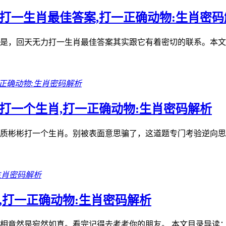
力打一生肖最佳答案,打一正确动物:生肖密码
，回天无力打一生肖最佳答案其实跟它有着密切的联系。本文一次
打一个生肖,打一正确动物:生肖密码解析
彬彬打一个生肖。别被表面意思骗了，这道题专门考验逆向思维。
,打一正确动物:生肖密码解析
竟然是宛然如真。看完记得去考考你的朋友。 本文目录导读： 1