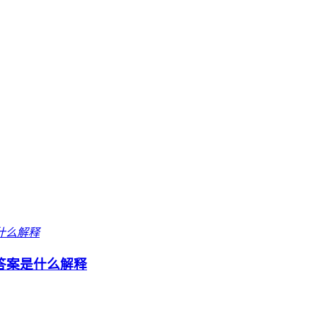
答案是什么解释