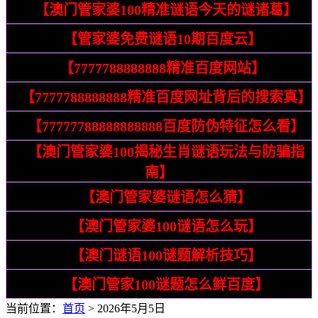
61
【澳门管家婆100精准谜语今天的谜诸葛】
4
【管家婆免费谜语10期百度云】
9
【7777788888888精准百度网站】
10
【7777788888888精准百度网址背后的搜索真】
11
【77777788888888888百度防伪特征怎么看】
14
【澳门管家婆100揭秘生肖谜语玩法与防骗指
南】
15
【澳门管家婆谜语怎么猜】
16
【澳门管家婆100谜语怎么玩】
17
【澳门谜语100谜题解析技巧】
22
【澳门管家100谜题怎么鲜百度】
当前位置：
首页
> 2026年5月5日