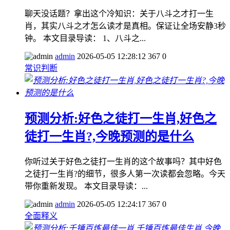
聊天没话题？拿出这个冷知识：关于八斗之才打一生
肖，其实八斗之才怎么读才是真相。保证让全场安静3秒
钟。 本文目录导读： 1、八斗之...
admin
2026-05-05 12:28:12
367
0
常识判断
预测分析:好色之徒打一生肖,好色之
徒打一生肖?,今晚预测的是什么
你听过关于好色之徒打一生肖的这个故事吗？其中好色
之徒打一生肖?的细节，很多人第一次读都会忽略。今天
带你重新发现。 本文目录导读：...
admin
2026-05-05 12:24:17
367
0
全面释义