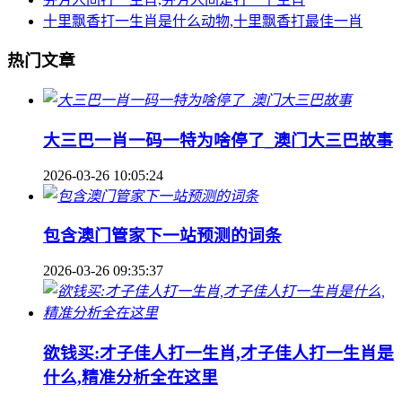
十里飘香打一生肖是什么动物,十里飘香打最佳一肖
热门文章
大三巴一肖一码一特为啥停了_澳门大三巴故事
2026-03-26 10:05:24
包含澳门管家下一站预测的词条
2026-03-26 09:35:37
欲钱买:才子佳人打一生肖,才子佳人打一生肖是
什么,精准分析全在这里