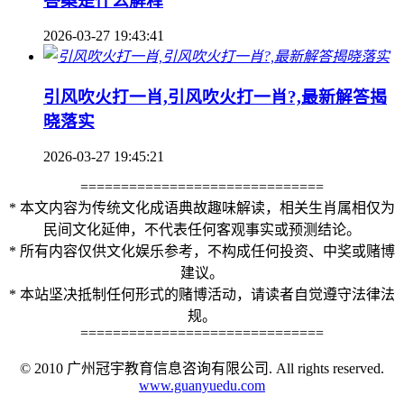
答案是什么解释
2026-03-27 19:43:41
引风吹火打一肖,引风吹火打一肖?,最新解答揭
晓落实
2026-03-27 19:45:21
==============================
* 本文内容为传统文化成语典故趣味解读，相关生肖属相仅为
民间文化延伸，不代表任何客观事实或预测结论。
* 所有内容仅供文化娱乐参考，不构成任何投资、中奖或赌博
建议。
* 本站坚决抵制任何形式的赌博活动，请读者自觉遵守法律法
规。
==============================
© 2010 广州冠宇教育信息咨询有限公司. All rights reserved.
www.guanyuedu.com