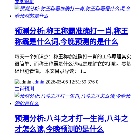
专家解析
预测分析:称王称霸准确打一肖,称王
称霸是什么词,今晚预测的是什么
每天一个知识点：称王称霸准确打一肖的工作原理其实
很简单，而称王称霸是什么词就是理解它的钥匙。零基
础也能看懂。 本文目录导读： 1...
admin
2026-05-05 12:51:59
376
0
生肖预测
预测分析:八斗之才打一生肖,八斗之
才怎么读,今晚预测的是什么