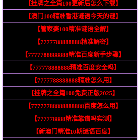
19
【挂牌之全篇100更新后怎么下载】
25
【澳门100精准香港谜语今天的谜】
28
【管家婆100精准谜语全解】
30
【7777788888888精准解密】
58
【7777788888888精准百度新手步骤】
73
【777778888888精准百度安全吗】
51
【7777788888888精准怎么用】
55
【挂牌之全篇100免费正版2025】
57
【77777788888888888百度怎么用】
59
【777778888精准靠谱吗实测】
60
【新澳门精准10期谜语百度】