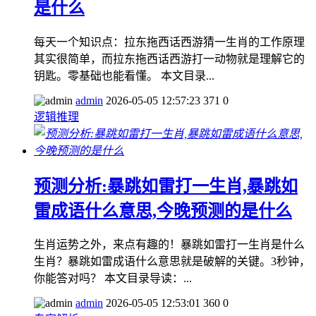
是什么
每天一个知识点：拉东拖西话西游猜一生肖的工作原理
其实很简单，而拉东拖西话西游打一动物就是理解它的
钥匙。零基础也能看懂。 本文目录...
admin
2026-05-05 12:57:23
371
0
逻辑推理
预测分析:暴跳如雷打一生肖,暴跳如
雷成语什么意思,今晚预测的是什么
生肖运势之外，来点有趣的！暴跳如雷打一生肖是什么
生肖？暴跳如雷成语什么意思就是破解的关键。3秒钟，
你能答对吗？ 本文目录导读：...
admin
2026-05-05 12:53:01
360
0