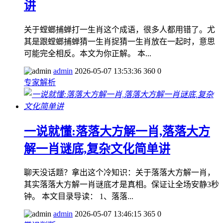
讲
关于螳螂捕蝉打一生肖这个成语，很多人都用错了。尤
其是跟螳螂捕蝉猜一生肖捉猜一生肖放在一起时，意思
可能完全相反。本文为你正解。 本...
admin
2026-05-07 13:53:36
360
0
专家解析
一说就懂:落落大方解一肖,落落大方
解一肖谜底,复杂文化简单讲
聊天没话题？拿出这个冷知识：关于落落大方解一肖，
其实落落大方解一肖谜底才是真相。保证让全场安静3秒
钟。 本文目录导读： 1、落落...
admin
2026-05-07 13:46:15
365
0