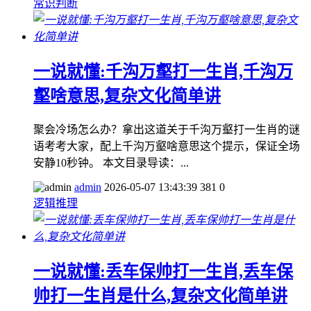
常识判断
一说就懂:千沟万壑打一生肖,千沟万
壑啥意思,复杂文化简单讲
聚会冷场怎么办？拿出这道关于千沟万壑打一生肖的谜
语考考大家，配上千沟万壑啥意思这个提示，保证全场
安静10秒钟。 本文目录导读：...
admin
2026-05-07 13:43:39
381
0
逻辑推理
一说就懂:丢车保帅打一生肖,丢车保
帅打一生肖是什么,复杂文化简单讲