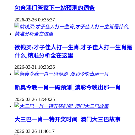
包含澳门管家下一站预测的词条
2026-03-26 09:35:37
欲钱买:才子佳人打一生肖,才子佳人打一生肖是
什么,精准分析全在这里
2026-03-31 10:33:36
新奥今晚一肖一码预测_澳彩今晚出那一肖
2026-03-26 12:40:25
大三巴一肖一特开奖时间_澳门大三巴故事
2026-03-26 11:40:17