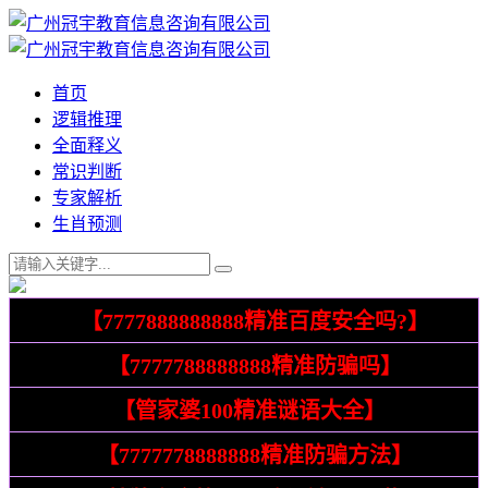
首页
逻辑推理
全面释义
常识判断
专家解析
生肖预测
76
【7777888888888精准百度安全吗?】
76
【7777788888888精准防骗吗】
7
【管家婆100精准谜语大全】
12
【7777778888888精准防骗方法】