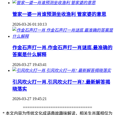
管家一婆一肖谁预测坐收渔利 管家婆的意思
2026-03-26 01:10:13
作金石声打一肖,作金石声打一肖谜底,最准确的
答案是什么解释
2026-03-27 19:43:41
引风吹火打一肖,引风吹火打一肖?,最新解答揭
晓落实
2026-03-27 19:45:21
==============================
* 本文内容为传统文化成语典故趣味解读，相关生肖属相仅为