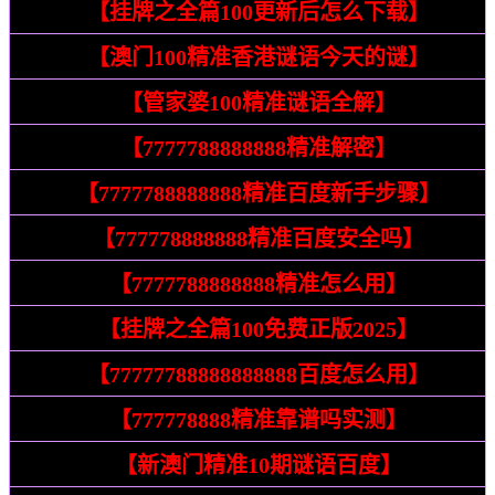
19
【挂牌之全篇100更新后怎么下载】
25
【澳门100精准香港谜语今天的谜】
28
【管家婆100精准谜语全解】
30
【7777788888888精准解密】
58
【7777788888888精准百度新手步骤】
73
【777778888888精准百度安全吗】
51
【7777788888888精准怎么用】
55
【挂牌之全篇100免费正版2025】
57
【77777788888888888百度怎么用】
59
【777778888精准靠谱吗实测】
60
【新澳门精准10期谜语百度】