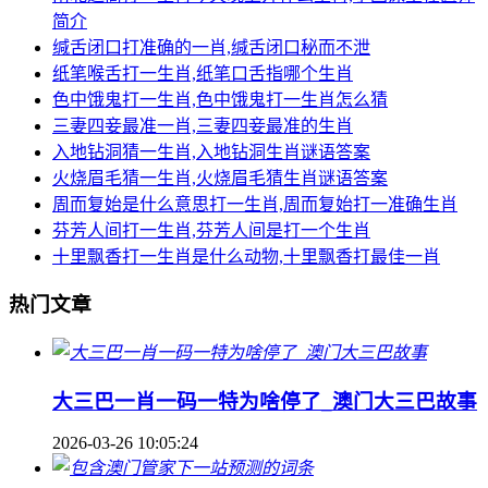
简介
缄舌闭口打准确的一肖,缄舌闭口秘而不泄
纸笔喉舌打一生肖,纸笔口舌指哪个生肖
色中饿鬼打一生肖,色中饿鬼打一生肖怎么猜
三妻四妾最准一肖,三妻四妾最准的生肖
入地钻洞猜一生肖,入地钻洞生肖谜语答案
火烧眉毛猜一生肖,火烧眉毛猜生肖谜语答案
周而复始是什么意思打一生肖,周而复始打一准确生肖
芬芳人间打一生肖,芬芳人间是打一个生肖
十里飘香打一生肖是什么动物,十里飘香打最佳一肖
热门文章
大三巴一肖一码一特为啥停了_澳门大三巴故事
2026-03-26 10:05:24