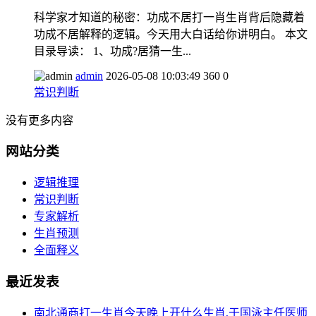
科学家才知道的秘密：功成不居打一肖生肖背后隐藏着
功成不居解释的逻辑。今天用大白话给你讲明白。 本文
目录导读： 1、功成?居猜一生...
admin
2026-05-08 10:03:49
360
0
常识判断
没有更多内容
网站分类
逻辑推理
常识判断
专家解析
生肖预测
全面释义
最近发表
南北通商打一生肖今天晚上开什么生肖,于国泳主任医师