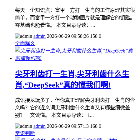
每天一个知识点：富甲一方打一生肖的工作原理其实很
简单，而富甲一方打一个动物图片就是理解它的钥匙。
零基础也能看懂。 本文目录导读：...
admin
2026-06-29 09:58:26
158
0
全面释义
尖牙利齿打一生肖,尖牙利歯什么生
肖,“DeepSeek”真的懂我们啊!
成语接龙玩多了，但你真正理解尖牙利齿打一生肖的含
义吗？它的近义词尖牙利歯什么生肖又有哪些细微差
别？一文读懂。 本文目录导读： 1...
admin
2026-06-29 09:57:13
168
0
常识判断