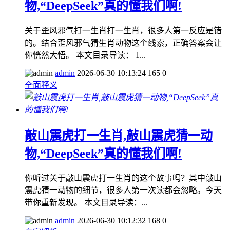
物,“DeepSeek”真的懂我们啊!
关于歪风邪气打一生肖打一生肖，很多人第一反应是错
的。结合歪风邪气猜生肖动物这个线索，正确答案会让
你恍然大悟。 本文目录导读： 1...
admin
2026-06-30 10:13:24
165
0
全面释义
敲山震虎打一生肖,敲山震虎猜一动
物,“DeepSeek”真的懂我们啊!
你听过关于敲山震虎打一生肖的这个故事吗？其中敲山
震虎猜一动物的细节，很多人第一次读都会忽略。今天
带你重新发现。 本文目录导读：...
admin
2026-06-30 10:12:32
168
0