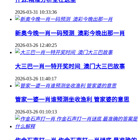
2026-03-31 10:33:36
新奥今晚一肖一码预测_澳彩今晚出那一肖
2026-03-26 12:40:25
大三巴一肖一特开奖时间_澳门大三巴故事
2026-03-26 11:40:17
管家一婆一肖谁预测坐收渔利 管家婆的意思
2026-03-26 01:10:13