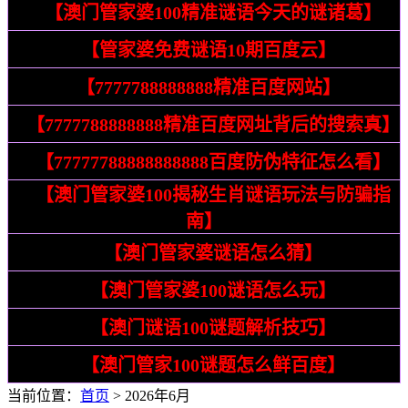
61
【澳门管家婆100精准谜语今天的谜诸葛】
4
【管家婆免费谜语10期百度云】
9
【7777788888888精准百度网站】
10
【7777788888888精准百度网址背后的搜索真】
11
【77777788888888888百度防伪特征怎么看】
14
【澳门管家婆100揭秘生肖谜语玩法与防骗指
南】
15
【澳门管家婆谜语怎么猜】
16
【澳门管家婆100谜语怎么玩】
17
【澳门谜语100谜题解析技巧】
22
【澳门管家100谜题怎么鲜百度】
当前位置：
首页
> 2026年6月