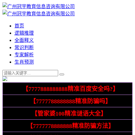
首页
逻辑推理
全面释义
常识判断
专家解析
生肖预测
76
【7777888888888精准百度安全吗?】
76
【7777788888888精准防骗吗】
7
【管家婆100精准谜语大全】
12
【7777778888888精准防骗方法】