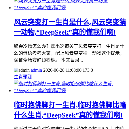
风云突变打一生肖是什么,风云突变猜
一动物,“DeepSeek”真的懂我们啊!
聚会冷场怎么办？拿出这道关于风云突变打一生肖是什
么的谜语考考大家，配上风云突变猜一动物这个提示，
保证全场安静10秒钟。 本文目录...
admin
2026-06-28 11:08:00
173
0
生肖预测
临时抱佛脚打一生肖,临时抱佛脚比喻
什么生肖,“DeepSeek”真的懂我们啊!
你听过关于临时抱佛脚打一生肖的这个故事吗？其中临