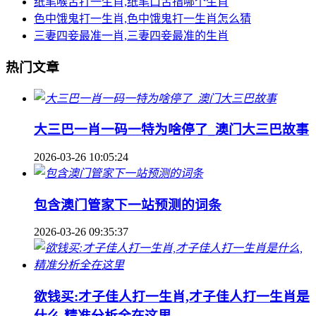
纸笔喉舌打一生肖,纸笔口舌指哪个生肖
色中饿鬼打一生肖,色中饿鬼打一生肖怎么猜
三妻四妾最准一肖,三妻四妾最准的生肖
热门文章
大三巴一肖一码一特为啥停了_澳门大三巴故事
2026-03-26 10:05:24
包含澳门管家下一站预测的词条
2026-03-26 09:35:37
欲钱买:才子佳人打一生肖,才子佳人打一生肖是
什么,精准分析全在这里