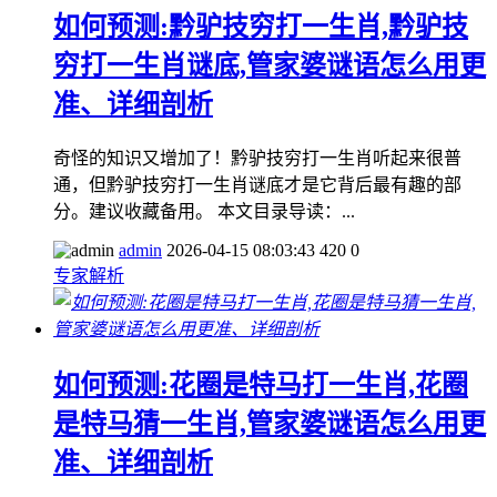
如何预测:黔驴技穷打一生肖,黔驴技
穷打一生肖谜底,管家婆谜语怎么用更
准、详细剖析
奇怪的知识又增加了！黔驴技穷打一生肖听起来很普
通，但黔驴技穷打一生肖谜底才是它背后最有趣的部
分。建议收藏备用。 本文目录导读：...
admin
2026-04-15 08:03:43
420
0
专家解析
如何预测:花圈是特马打一生肖,花圈
是特马猜一生肖,管家婆谜语怎么用更
准、详细剖析