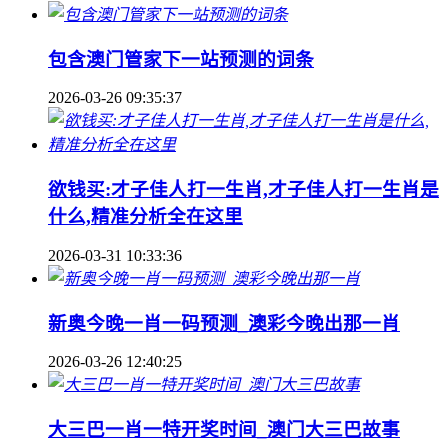
包含澳门管家下一站预测的词条
2026-03-26 09:35:37
欲钱买:才子佳人打一生肖,才子佳人打一生肖是
什么,精准分析全在这里
2026-03-31 10:33:36
新奥今晚一肖一码预测_澳彩今晚出那一肖
2026-03-26 12:40:25
大三巴一肖一特开奖时间_澳门大三巴故事