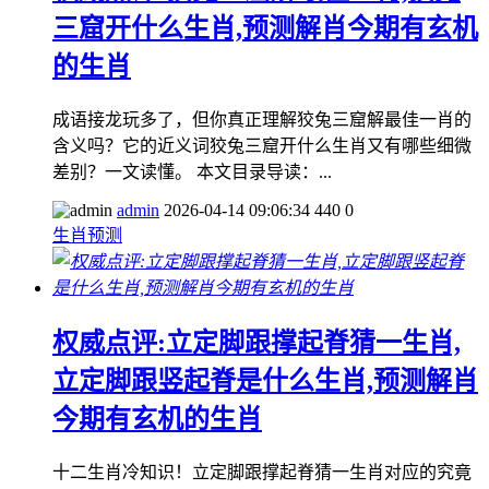
三窟开什么生肖,预测解肖今期有玄机
的生肖
成语接龙玩多了，但你真正理解狡兔三窟解最佳一肖的
含义吗？它的近义词狡兔三窟开什么生肖又有哪些细微
差别？一文读懂。 本文目录导读：...
admin
2026-04-14 09:06:34
440
0
生肖预测
权威点评:立定脚跟撑起脊猜一生肖,
立定脚跟竖起脊是什么生肖,预测解肖
今期有玄机的生肖
十二生肖冷知识！立定脚跟撑起脊猜一生肖对应的究竟