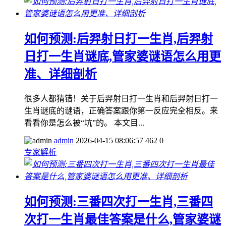
如何预测:后羿射日打一生肖,后羿射
日打一生肖谜底,管家婆谜语怎么用更
准、详细剖析
很多人都猜错！关于后羿射日打一生肖和后羿射日打一
生肖谜底的谜语，正确答案跟你第一反应完全相反。来
看看你是怎么被“坑”的。 本文目...
admin
2026-04-15 08:06:57
462
0
专家解析
如何预测:三番四次打一生肖,三番四
次打一生肖最佳答案是什么,管家婆谜