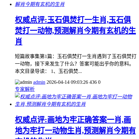
权威点评:玉石俱焚打一生肖,玉石俱
焚打一动物,预测解肖今期有玄机的生
肖
短篇故事集第1篇：玉石俱焚打一生肖遇到了玉石俱焚打
一动物，接下来发生了什么？答案可能出乎你的意料。
本文目录导读： 1、玉石俱焚...
admin
2026-04-14 09:03:26
436
0
专家解析
权威点评:画地为牢正确答案一肖,画
地为牢打一动物生肖,预测解肖今期有