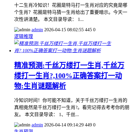
十二生肖冷知识！花圈是特马打一生肖对应的究竟是哪
个生肖？花圈是特马猜一生肖给出了重要暗示。今天一
次性讲清楚。 本文目录导读： 1...
admin
2026-04-15 08:02:55
445
0
逻辑推理
精准预测:千丝万缕打一生肖,千丝万
缕打一生肖?,100%正确答案打一动
物:生肖谜题解析
冷知识时间！你可能不知道，关于千丝万缕打一生肖的
真相竟然是千丝万缕打一生肖?。看完记得去考考你的朋
友。 本文目录导读： 1、千丝...
admin
2026-04-14 09:14:29
449
0
生肖预测