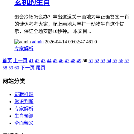
玄机的生肖
聚会冷场怎么办？拿出这道关于画地为牢正确答案一肖
的谜语考考大家，配上画地为牢打一动物生肖这个提
示，保证全场安静10秒钟。 本文目...
admin
2026-04-14 09:02:47
461
0
专家解析
首页
上一页
41
42
43
44
45
46
47
48
49
50
51
52
53
54
55
56
57
58
59
60
下一页
尾页
网站分类
逻辑推理
常识判断
专家解析
生肖预测
全面释义