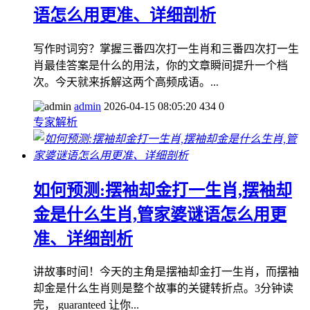
语怎么用更准、详细剖析
写作时词穷？掌握三番四次打一生肖和三番四次打一生
肖最佳答案是什么的用法，你的文章瞬间提升一个档
次。今天就来拆解这两个高频成语。...
admin
2026-04-15 08:05:20
434
0
专家解析
如何预测:摆袖却金打一生肖,摆袖却
金是什么生肖,管家婆谜语怎么用更
准、详细剖析
讲故事时间！今天的主角是摆袖却金打一生肖，而摆袖
却金是什么生肖则是整个故事的关键转折点。3分钟读
完， guaranteed 让你...