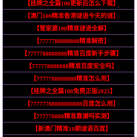
19
【挂牌之全篇100更新后怎么下载】
25
【澳门100精准香港谜语今天的谜】
28
【管家婆100精准谜语全解】
30
【7777788888888精准解密】
58
【7777788888888精准百度新手步骤】
73
【777778888888精准百度安全吗】
51
【7777788888888精准怎么用】
55
【挂牌之全篇100免费正版2025】
57
【77777788888888888百度怎么用】
59
【777778888精准靠谱吗实测】
60
【新澳门精准10期谜语百度】