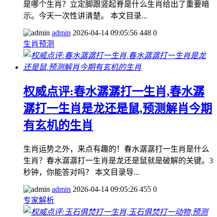
是哪个生肖？立定脚跟竖起脊是什么生肖给出了重要暗
示。今天一次性讲清楚。 本文目录...
admin
2026-04-14 09:05:56
448
0
生肖预测
权威点评:春水潺潺打一生肖,春水潺
潺打一生肖是龙还是鼠,预测解肖今期
有玄机的生肖
生肖运势之外，来点有趣的！春水潺潺打一生肖是什么
生肖？春水潺潺打一生肖是龙还是鼠就是破解的关键。3
秒钟，你能答对吗？ 本文目录导...
admin
2026-04-14 09:05:26
455
0
专家解析