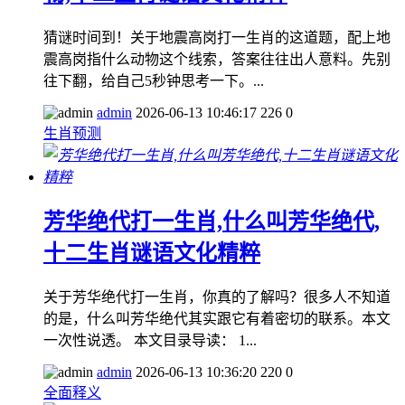
猜谜时间到！关于地震高岗打一生肖的这道题，配上地
震高岗指什么动物这个线索，答案往往出人意料。先别
往下翻，给自己5秒钟思考一下。...
admin
2026-06-13 10:46:17
226
0
生肖预测
芳华绝代打一生肖,什么叫芳华绝代,
十二生肖谜语文化精粹
关于芳华绝代打一生肖，你真的了解吗？很多人不知道
的是，什么叫芳华绝代其实跟它有着密切的联系。本文
一次性说透。 本文目录导读： 1...
admin
2026-06-13 10:36:20
220
0
全面释义