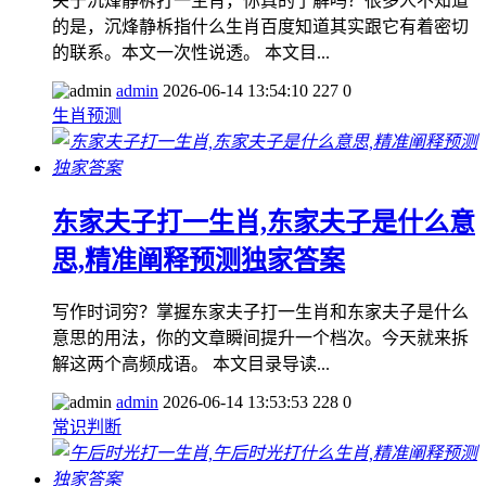
关于沉烽静柝打一生肖，你真的了解吗？很多人不知道
的是，沉烽静柝指什么生肖百度知道其实跟它有着密切
的联系。本文一次性说透。 本文目...
admin
2026-06-14 13:54:10
227
0
生肖预测
东家夫子打一生肖,东家夫子是什么意
思,精准阐释预测独家答案
写作时词穷？掌握东家夫子打一生肖和东家夫子是什么
意思的用法，你的文章瞬间提升一个档次。今天就来拆
解这两个高频成语。 本文目录导读...
admin
2026-06-14 13:53:53
228
0
常识判断