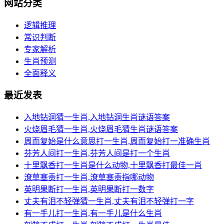
网站分类
逻辑推理
常识判断
专家解析
生肖预测
全面释义
最近发表
入地钻洞猜一生肖,入地钻洞生肖谜语答案
火烧眉毛猜一生肖,火烧眉毛猜生肖谜语答案
周而复始是什么意思打一生肖,周而复始打一准确生肖
芬芳人间打一生肖,芬芳人间是打一个生肖
十里飘香打一生肖是什么动物,十里飘香打最佳一肖
潦草塞责打一生肖,潦草塞责指哪动物
英明果断打一生肖,英明果断打一数字
丈夫有泪不轻弹猜一生肖,丈夫有泪不轻弹打一字
有一手儿打一生肖,有一手儿是什么生肖