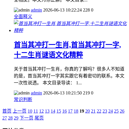
admin
2026-06-13 10:22:24
228
0
全面释义
首当其冲打一生肖,首当其冲打一字,
十二生肖谜语文化精粹
关于首当其冲打一生肖，你真的了解吗？很多人不知道
的是，首当其冲打一字其实跟它有着密切的联系。本文
一次性说透。 本文目录导读： 1...
admin
2026-06-13 10:21:50
219
0
常识判断
首页
上一页
10
11
12
13
14
15
16
17
18
19
20
21
22
23
24
25
26
27
28
29
下一页
尾页