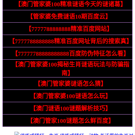
61
【澳门管家婆100精准谜语今天的谜诸葛】
4
【管家婆免费谜语10期百度云】
9
【7777788888888精准百度网站】
10
【7777788888888精准百度网址背后的搜索真】
11
【77777788888888888百度防伪特征怎么看】
14
【澳门管家婆100揭秘生肖谜语玩法与防骗指
南】
15
【澳门管家婆谜语怎么猜】
16
【澳门管家婆100谜语怎么玩】
17
【澳门谜语100谜题解析技巧】
22
【澳门管家100谜题怎么鲜百度】