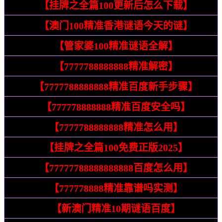
19
【挂牌之全篇100更新后怎么下载】
25
【澳门100精准香港谜语今天的谜】
28
【管家婆100精准谜语全解】
30
【7777788888888精准解密】
58
【7777788888888精准百度新手步骤】
73
【777778888888精准百度安全吗】
51
【7777788888888精准怎么用】
55
【挂牌之全篇100免费正版2025】
57
【77777788888888888百度怎么用】
59
【777778888精准靠谱吗实测】
60
【新澳门精准10期谜语百度】