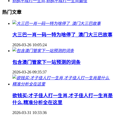
刻鹄不成打一生肖,刻鹄不成打一生肖最佳
热门文章
大三巴一肖一码一特为啥停了_澳门大三巴故事
2026-03-26 10:05:24
包含澳门管家下一站预测的词条
2026-03-26 09:35:37
欲钱买:才子佳人打一生肖,才子佳人打一生肖是
什么,精准分析全在这里
2026-03-31 10:33:36