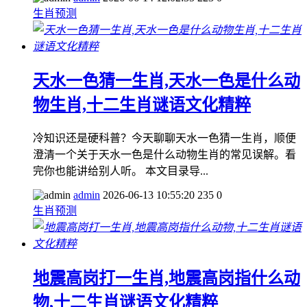
生肖预测
天水一色猜一生肖,天水一色是什么动
物生肖,十二生肖谜语文化精粹
冷知识还是硬科普？今天聊聊天水一色猜一生肖，顺便
澄清一个关于天水一色是什么动物生肖的常见误解。看
完你也能讲给别人听。 本文目录导...
admin
2026-06-13 10:55:20
235
0
生肖预测
地震高岗打一生肖,地震高岗指什么动
物,十二生肖谜语文化精粹