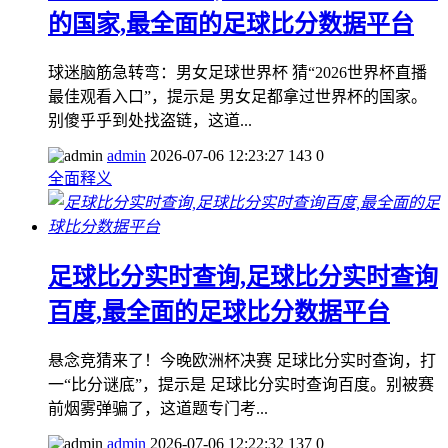
的国家,最全面的足球比分数据平台
球迷脑筋急转弯：男女足球世界杯 猜“2026世界杯直播
最佳观看入口”，提示是 男女足都拿过世界杯的国家。
别傻乎乎到处找盗链，这道...
admin
2026-07-06 12:23:27
143
0
全面释义
足球比分实时查询,足球比分实时查询
百度,最全面的足球比分数据平台
悬念竞猜来了！今晚欧洲杯决赛 足球比分实时查询，打
一“比分谜底”，提示是 足球比分实时查询百度。别被赛
前烟雾弹骗了，这道题专门考...
admin
2026-07-06 12:22:32
137
0