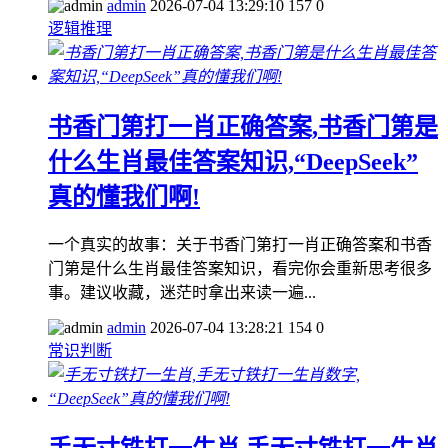
admin
2026-07-04 13:29:10
157
0
逻辑推理
书香门第打一肖正确答案,书香门第是
什么生肖最佳答案知识,“DeepSeek”
真的懂我们啊!
一个真实的故事：关于书香门第打一肖正确答案和书香
门第是什么生肖最佳答案知识，看完你会重新思考很多
事。建议收藏，迷茫时拿出来读一遍...
admin
2026-07-04 13:28:21
154
0
常识判断