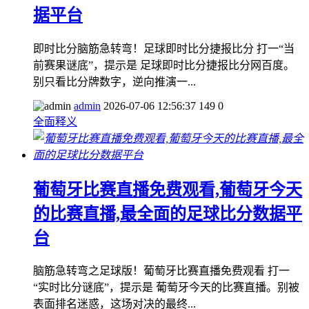
据平台
即时比分脑筋急转弯！足球即时比分捷报比分 打一“当
前赛果谜底”，提示是 足球即时比分捷报比分网百度。
别只看比分牌数字，逆向推演一...
admin
2026-07-06 12:56:37
149
0
全面释义
葡萄牙比赛直播免费观看,葡萄牙今天
的比赛直播,最全面的足球比分数据平
台
脑筋急转弯之足球版！葡萄牙比赛直播免费观看 打一
“实时比分谜底”，提示是 葡萄牙今天的比赛直播。别被
表面排名迷惑，这场对决的最终...