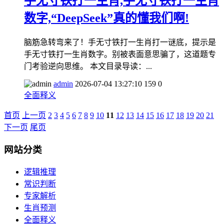
手无寸铁打一生肖,手无寸铁打一生肖
数字,“DeepSeek”真的懂我们啊!
脑筋急转弯来了！手无寸铁打一生肖打一谜底，提示是
手无寸铁打一生肖数字。别被表面意思骗了，这道题专
门考验逆向思维。 本文目录导读：...
admin
2026-07-04 13:27:10
159
0
全面释义
首页
上一页
2
3
4
5
6
7
8
9
10
11
12
13
14
15
16
17
18
19
20
21
下一页
尾页
网站分类
逻辑推理
常识判断
专家解析
生肖预测
全面释义