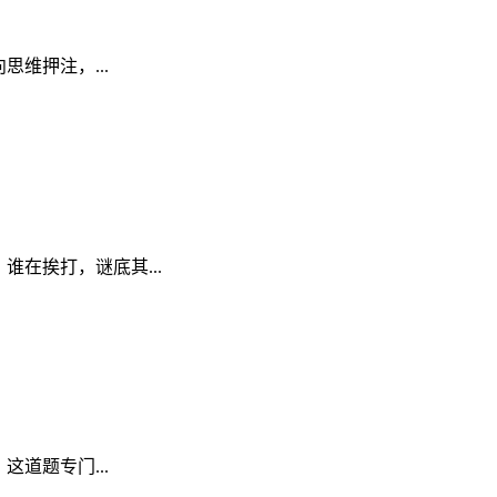
维押注，...
在挨打，谜底其...
道题专门...