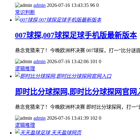
admin
2026-07-16 13:43:35
96
0
常识判断
007球探,007球探足球手机版最新版本
悬念竞猜来了！今晚欧洲杯决赛 007球探，打一“比分谜底
admin
2026-07-16 13:42:06
101
0
逻辑推理
即时比分球探网,即时比分球探网官网
悬念竞猜来了！今晚欧洲杯决赛 即时比分球探网，打一“
admin
2026-07-16 13:41:39
102
0
逻辑推理