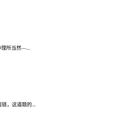
所当然—...
，这道题的...