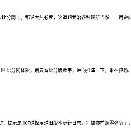
007比分网十。都说大热必死，这道题专治各种理所当然——用逆向思
示是 比分网体彩。别只看比分牌数字，逆向推演一下，谁在控场、谁
”，提示是 007球探足球旧版本更新日志。别被赛前烟雾弹骗了，这