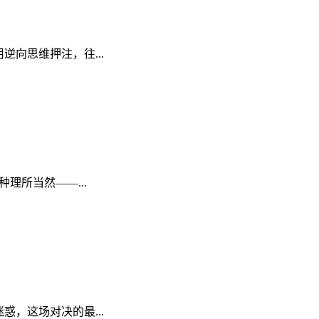
向思维押注，往...
理所当然——...
，这场对决的最...