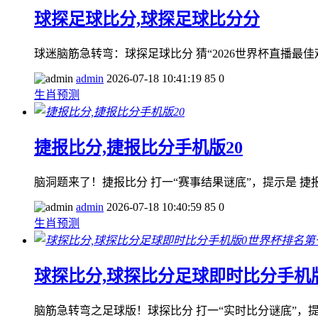
球探足球比分,球探足球比分分
球迷脑筋急转弯：球探足球比分 猜“2026世界杯直播最
admin
2026-07-18 10:41:19
85
0
生肖预测
捷报比分,捷报比分手机版20
脑洞题来了！捷报比分 打一“赛事结果谜底”，提示是 捷
admin
2026-07-18 10:40:59
85
0
生肖预测
球探比分,球探比分足球即时比分手机
脑筋急转弯之足球版！球探比分 打一“实时比分谜底”，提