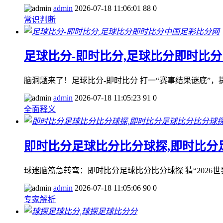
admin
2026-07-18 11:06:01
88
0
常识判断
足球比分-即时比分,足球比分即时比
脑洞题来了！足球比分-即时比分 打一“赛事结果谜底”，
admin
2026-07-18 11:05:23
91
0
全面释义
即时比分足球比分比分球探,即时比分
球迷脑筋急转弯：即时比分足球比分比分球探 猜“2026
admin
2026-07-18 11:05:06
90
0
专家解析