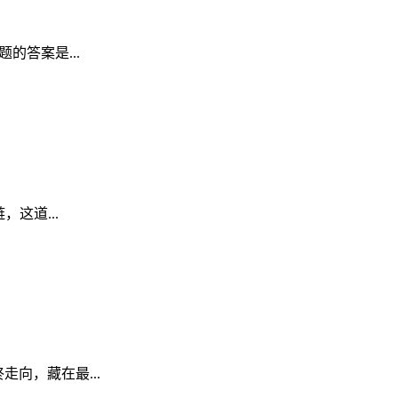
的答案是...
这道...
向，藏在最...