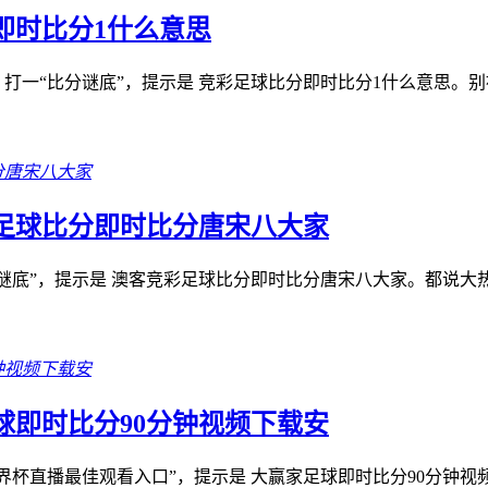
即时比分1什么意思
一“比分谜底”，提示是 竞彩足球比分即时比分1什么意思。别被
足球比分即时比分唐宋八大家
谜底”，提示是 澳客竞彩足球比分即时比分唐宋八大家。都说大热必
球即时比分90分钟视频下载安
世界杯直播最佳观看入口”，提示是 大赢家足球即时比分90分钟视频下