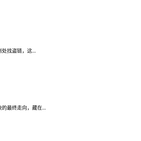
找盗链，这...
最终走向，藏在...