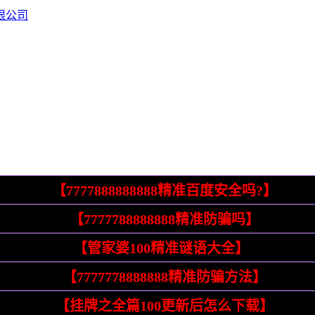
76
【7777888888888精准百度安全吗?】
76
【7777788888888精准防骗吗】
7
【管家婆100精准谜语大全】
12
【7777778888888精准防骗方法】
19
【挂牌之全篇100更新后怎么下载】