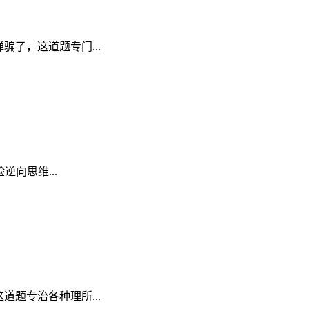
了，这道题专门...
向思维...
题专治各种理所...