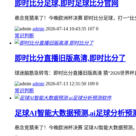
即时比分足球,即时足球比分官网
悬念竞猜来了！今晚欧洲杯决赛 即时比分足球，打一“比
admin
2026-07-14 10:43:35
107
0
常识判断
即时比分直播旧版高清,即时比分了
球迷脑筋急转弯：即时比分直播旧版高清 猜“2026世界
admin
2026-07-13 12:31:50
109
0
常识判断
足球AI智能大数据预测,ai足球分析预
悬念竞猜来了！今晚欧洲杯决赛 足球AI智能大数据预测，