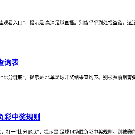
最佳观看入口”，提示是 高清足球直播。别傻乎乎到处找盗链，这道题
查询表
“比分谜底”，提示是 北单足球开奖结果查询表。别被赛前烟雾弹骗
胜负彩中奖规则
，打一“比分谜底”，提示是 足球14场胜负彩中奖规则。别被赛前烟