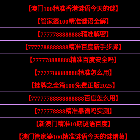
25
【澳门100精准香港谜语今天的谜】
28
【管家婆100精准谜语全解】
30
【7777788888888精准解密】
58
【7777788888888精准百度新手步骤】
73
【777778888888精准百度安全吗】
51
【7777788888888精准怎么用】
55
【挂牌之全篇100免费正版2025】
57
【77777788888888888百度怎么用】
59
【777778888精准靠谱吗实测】
60
【新澳门精准10期谜语百度】
61
【澳门管家婆100精准谜语今天的谜诸葛】