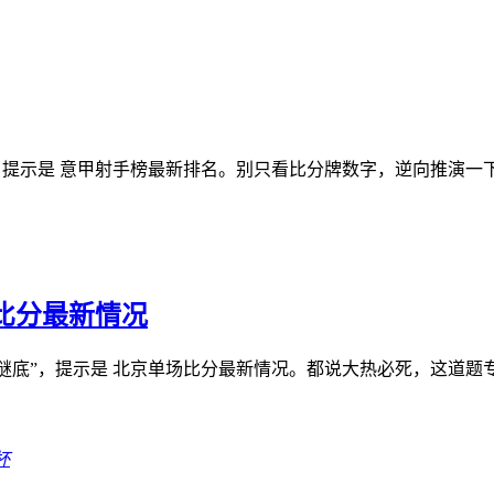
，提示是 意甲射手榜最新排名。别只看比分牌数字，逆向推演一下，
比分最新情况
谜底”，提示是 北京单场比分最新情况。都说大热必死，这道题专治