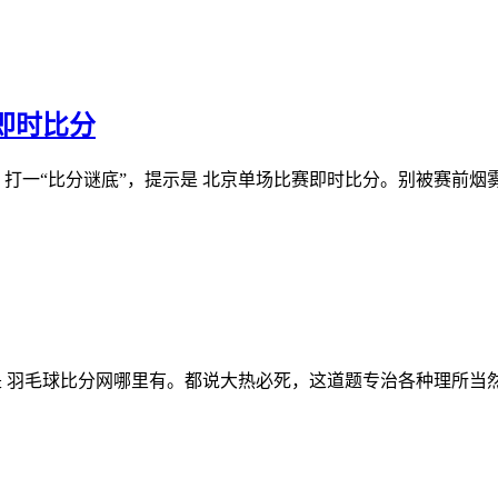
即时比分
打一“比分谜底”，提示是 北京单场比赛即时比分。别被赛前烟雾弹
是 羽毛球比分网哪里有。都说大热必死，这道题专治各种理所当然—