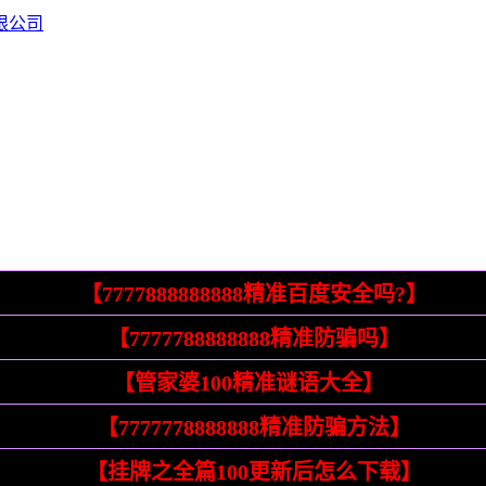
76
【7777888888888精准百度安全吗?】
76
【7777788888888精准防骗吗】
7
【管家婆100精准谜语大全】
12
【7777778888888精准防骗方法】
19
【挂牌之全篇100更新后怎么下载】